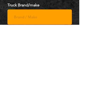
Truck Brand/make
Model
Registration number
Upload image
pick file...
.jpg, .png (max 15mb)