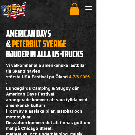
AMERIcan Days
&
PETERBILT SVERIGE
Bjuder in ALLA US-TRUCKS
Vi välkomnar alla amerikanska lastbilar
till Skandinavien
största USA Festival på Öland
4-7/6 2026
.
Lundegårds Camping & Stugby där
American Days Festival
arrangerade kommer att vara fyllda med
amerikansk kultur i
i form av klassiska bilar, lastbilar och
motorcyklar.
Dessutom kommer det att finnas gott om
mat på Chicago Street.
matfestival och underhållning, musik