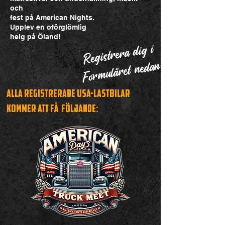
och
fest på American Nights.
Upplev en oförglömlig
helg på Öland!
Registrera dig i
Formuläret nedan
Alla registrerade USA-lastbilar
kommer att fÅ
fÖljande: